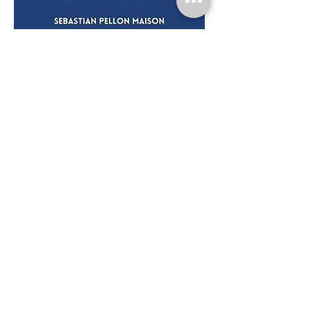
#3 Être entraîneur
avec Jean-Pierre
Gauvin
« Dans le monde actuel, il devient
nécessaire de penser la relation
physique/ mental"
Ancien jockey, Jean-Pierre Gauvin est
devenu un entraîneur respecté d’une
écurie de galopeurs. Passionné de
chevaux il s'est mener à bien son rôle
d'entraîneur pour gérer au mieux
l'articulation cheval/humain.