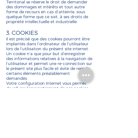
Territorial se réserve le droit de demander
des dommages et intérêts et tout autre
forme de recours en cas d’atteinte, sous
quelque forme que ce soit, à ses droits de
propriété intellectuelle et industrielle.
3. COOKIES
Il est précisé que des cookies pourront être
implantés dans l’ordinateur de l’utilisateur
lors de l’utilisation du présent site internet.
Un cookie n’a que pour but d’enregistrer
des informations relatives à la navigation de
l’utilisateur et permet une re-connection sur
le présent site plus facile et évite de remplir
certains éléments préalablement
demandés.
Votre configuration Internet vous permet
de refuser l’enregistrement de ces cookies,
pour en connaître les modalités, vous
pouvez vous renseigner sur le site de la CNIL
(Commission nationale de l’informatique et
des libertés).
4. RESPONSABILITÉ
Pragma Coaching décline toute
responsabilité concernant les informations
disponibles sur son site. Aucune garantie