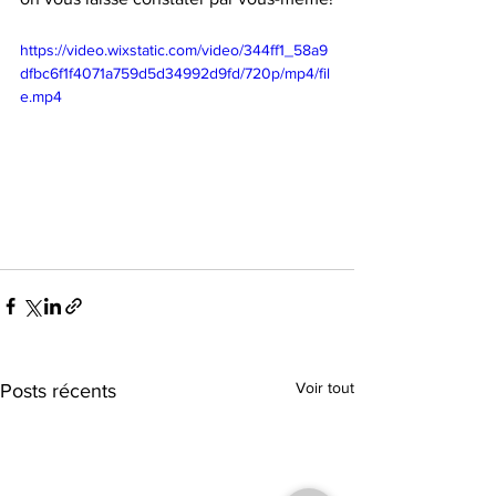
https://video.wixstatic.com/video/344ff1_58a9
dfbc6f1f4071a759d5d34992d9fd/720p/mp4/fil
e.mp4
Voir tout
Posts récents